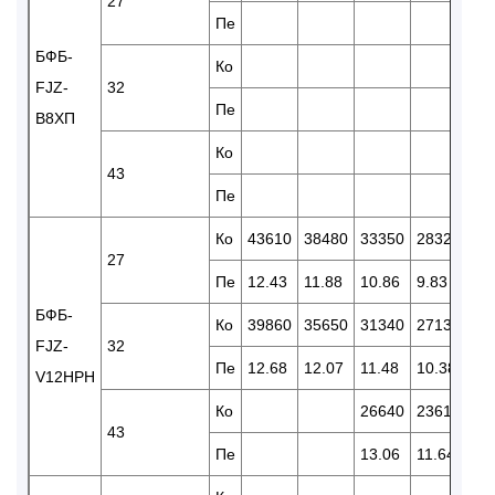
27
Пе
9.
БФБ-
Ко
22
FJZ-
32
Пе
9.
В8ХП
Ко
43
Пе
Ко
43610
38480
33350
28320
24
27
Пе
12.43
11.88
10.86
9.83
8.
БФБ-
Ко
39860
35650
31340
27130
22
FJZ-
32
Пе
12.68
12.07
11.48
10.38
9.
V12HPH
Ко
26640
23610
20
43
Пе
13.06
11.64
10