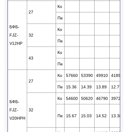
Ко
33
27
Пе
12
БФБ-
Ко
31
FJZ-
32
Пе
13
V12HP
Ко
43
Пе
Ко
57660
53390
49910
41890
35
27
Пе
15.36
14.39
13.89
12.77
11
Ко
54600
50620
46790
39720
33
БФБ-
FJZ-
32
Пе
15.67
15.03
14.52
13.38
12
V20HPH