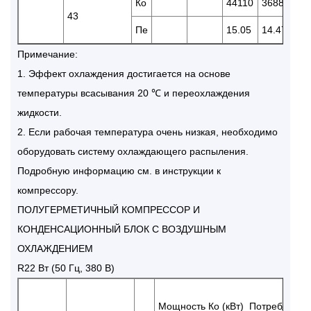
Ко
44110
36880
31
43
Пе
15.05
14.47
13
Примечание:
1. Эффект охлаждения достигается на основе
температуры всасывания 20 ℃ и переохлаждения
жидкости.
2. Если рабочая температура очень низкая, необходимо
оборудовать систему охлаждающего распыления.
Подробную информацию см. в инструкции к
компрессору.
ПОЛУГЕРМЕТИЧНЫЙ КОМПРЕССОР И
КОНДЕНСАЦИОННЫЙ БЛОК С ВОЗДУШНЫМ
ОХЛАЖДЕНИЕМ
R22 Вт (50 Гц, 380 В)
Мощность Ко (кВт) Потребляема