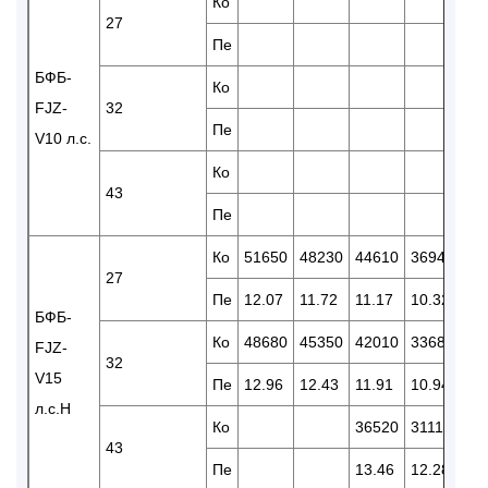
Ко
27
27
Пе
10
БФБ-
Ко
25
FJZ-
32
Пе
11
V10 л.с.
Ко
43
Пе
Ко
51650
48230
44610
36940
30
27
Пе
12.07
11.72
11.17
10.32
8.
БФБ-
Ко
48680
45350
42010
33680
28
FJZ-
32
V15
Пе
12.96
12.43
11.91
10.94
10
л.с.H
Ко
36520
31110
25
43
Пе
13.46
12.28
11