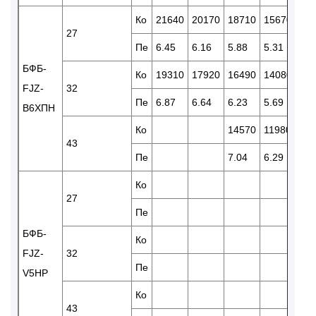
Ко
21640
20170
18710
15670
13
27
Пе
6.45
6.16
5.88
5.31
4.8
БФБ-
Ко
19310
17920
16490
14080
12
FJZ-
32
Пе
6.87
6.64
6.23
5.69
5.0
В6ХПH
Ко
14570
11980
10
43
Пе
7.04
6.29
50
Ко
15
27
Пе
6.0
БФБ-
Ко
14
FJZ-
32
Пе
6.3
V5HP
Ко
43