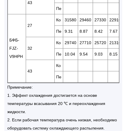
43
Пе
Ко
31580
29460
27330
22910
19
27
Пе
9.31
8.87
8.42
7.67
7.0
БФБ-
Ко
29740
27710
25720
21310
17
FJZ-
32
Пе
10.04
9.54
9.03
8.15
7.4
V9HPH
Ко
15
43
Пе
8.4
Примечание:
1. Эффект охлаждения достигается на основе
температуры всасывания 20 ℃ и переохлаждения
жидкости.
2. Если рабочая температура очень низкая, необходимо
оборудовать систему охлаждающего распыления.