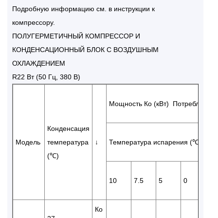
Подробную информацию см. в инструкции к
компрессору.
ПОЛУГЕРМЕТИЧНЫЙ КОМПРЕССОР И
КОНДЕНСАЦИОННЫЙ БЛОК С ВОЗДУШНЫМ
ОХЛАЖДЕНИЕМ
R22 Вт (50 Гц, 380 В)
Мощность Ко (кВт) Потребляемая
Конденсация
Модель
температура
↓
Температура испарения (℃)
(℃)
10
7.5
5
0
-5
Ко
23