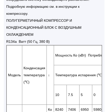
Подробную информацию см. в инструкции к
компрессору.
ПОЛУГЕРМЕТИЧНЫЙ КОМПРЕССОР И
КОНДЕНСАЦИОННЫЙ БЛОК С ВОЗДУШНЫМ
ОХЛАЖДЕНИЕМ
R134a Ватт (50 Гц, 380 В)
Мощность Ко (кВт) Потребляемая
Конденсация
Модель
температура
↓
Температура испарения (℃)
(℃)
10
7.5
5
0
-5
Ко
8240
7406
6950
5980
56