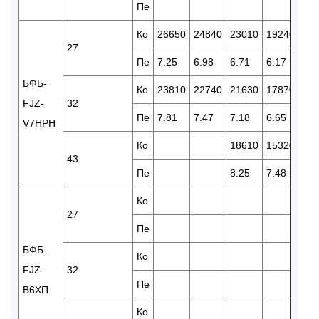
Пе
Ко
26650
24840
23010
19240
16
27
Пе
7.25
6.98
6.71
6.17
5.7
БФБ-
Ко
23810
22740
21630
17870
15
FJZ-
32
Пе
7.81
7.47
7.18
6.65
6.0
V7HPH
Ко
18610
15320
12
43
Пе
8.25
7.48
6.7
Ко
17
27
Пе
7.5
БФБ-
Ко
16
FJZ-
32
Пе
7.9
В6ХП
Ко