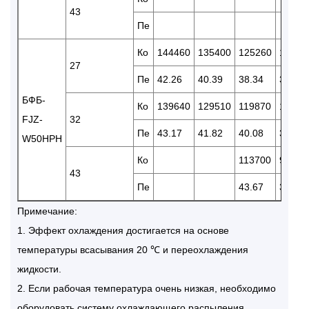
43
Пе
Ко
144460
135400
125260
10549
27
Пе
42.26
40.39
38.34
34.72
БФБ-
Ко
139640
129510
119870
10212
FJZ-
32
Пе
43.17
41.82
40.08
36.38
W50HPH
Ко
113700
95580
43
Пе
43.67
39.77
Примечание:
1. Эффект охлаждения достигается на основе
температуры всасывания 20 ℃ и переохлаждения
жидкости.
2. Если рабочая температура очень низкая, необходимо
оборудовать систему охлаждающего распыления.