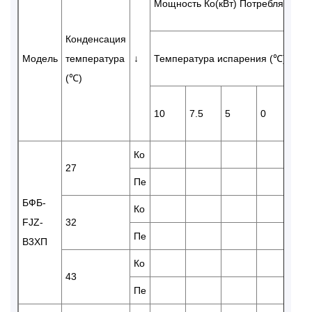
Мощность Ко(кВт) Потребляемая 
Конденсация
Модель
температура
↓
Температура испарения (℃)
(℃)
10
7.5
5
0
-5
Ко
10
27
Пе
4.1
БФБ-
Ко
97
FJZ-
32
Пе
4.3
В3ХП
Ко
43
Пе