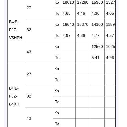
Ко
18610
17280
15960
13270
11
27
Пе
4.68
4.46
4.36
4.05
3.8
БФБ-
Ко
16640
15370
14100
11890
10
FJZ-
32
Пе
4.97
4.86
4.77
4.57
3.9
V5HPH
Ко
12560
10250
87
43
Пе
5.41
4.96
4.4
Ко
12
27
Пе
5.1
БФБ-
Ко
11
FJZ-
32
Пе
5.3
В4ХП
Ко
43
Пе