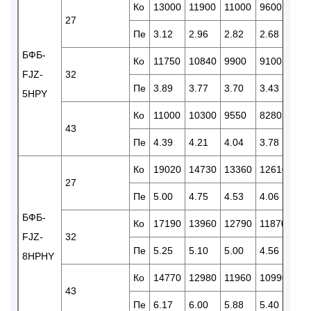
Ко
13000
11900
11000
9600
78
27
Пе
3.12
2.96
2.82
2.68
2.4
БФБ-
Ко
11750
10840
9900
9100
72
FJZ-
32
Пе
3.89
3.77
3.70
3.43
2.9
5HPY
Ко
11000
10300
9550
8280
63
43
Пе
4.39
4.21
4.04
3.78
3.2
Ко
19020
14730
13360
12610
11
27
Пе
5.00
4.75
4.53
4.06
3.1
БФБ-
Ко
17190
13960
12790
11870
10
FJZ-
32
Пе
5.25
5.10
5.00
4.56
4.1
8HPHY
Ко
14770
12980
11960
10990
90
43
Пе
6.17
6.00
5.88
5.40
4.9