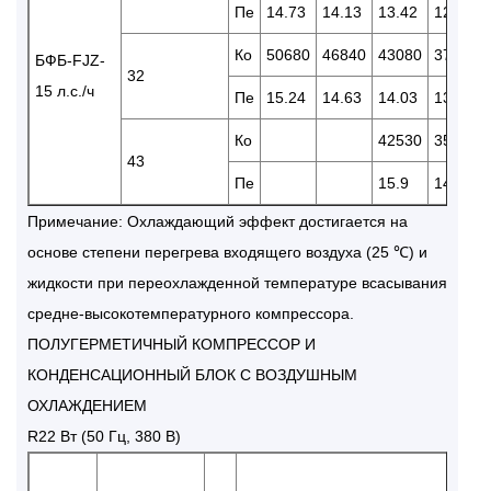
Пе
14.73
14.13
13.42
12.60
Ко
50680
46840
43080
37450
БФБ-FJZ-
32
15 л.с./ч
Пе
15.24
14.63
14.03
13.20
Ко
42530
35130
43
Пе
15.9
14.31
Примечание: Охлаждающий эффект достигается на
основе степени перегрева входящего воздуха (25 ℃) и
жидкости при переохлажденной температуре всасывания
средне-высокотемпературного компрессора.
ПОЛУГЕРМЕТИЧНЫЙ КОМПРЕССОР И
КОНДЕНСАЦИОННЫЙ БЛОК С ВОЗДУШНЫМ
ОХЛАЖДЕНИЕМ
R22 Вт (50 Гц, 380 В)