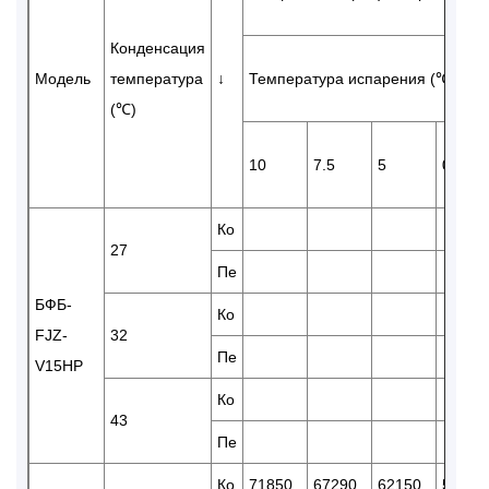
Конденсация
Модель
температура
↓
Температура испарения (℃)
(℃)
10
7.5
5
0
Ко
27
Пе
БФБ-
Ко
FJZ-
32
Пе
V15HP
Ко
43
Пе
Ко
71850
67290
62150
52250