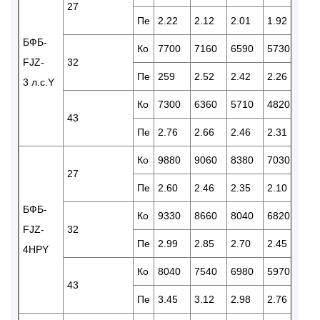
27
Пе
2.22
2.12
2.01
1.92
1.6
БФБ-
Ко
7700
7160
6590
5730
43
FJZ-
32
Пе
259
2.52
2.42
2.26
1.9
3 л.с.Y
Ко
7300
6360
5710
4820
39
43
Пе
2.76
2.66
2.46
2.31
1.9
Ко
9880
9060
8380
7030
61
27
Пе
2.60
2.46
2.35
2.10
1.9
БФБ-
Ко
9330
8660
8040
6820
55
FJZ-
32
Пе
2.99
2.85
2.70
2.45
2.2
4HPY
Ко
8040
7540
6980
5970
48
43
Пе
3.45
3.12
2.98
2.76
2.5